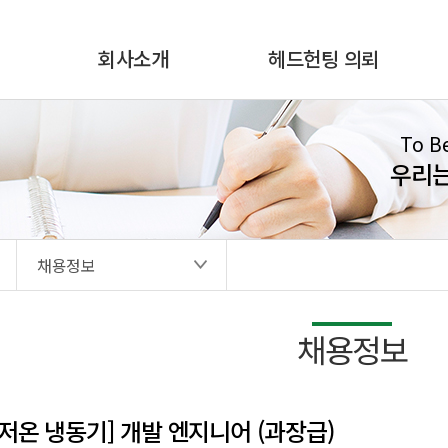
회사소개
헤드헌팅 의뢰
To B
우리
채용정보
채용정보
초저온 냉동기] 개발 엔지니어 (과장급)